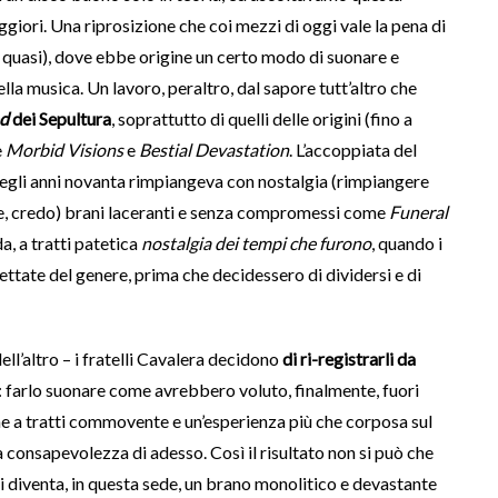
giori. Una riprosizione che coi mezzi di oggi vale la pena di
 quasi), dove ebbe origine un certo modo di suonare e
la musica. Un lavoro, peraltro, dal sapore tutt’altro che
d
dei Sepultura
, soprattutto di quelli delle origini (fino a
e
Morbid Visions
e
Bestial Devastation
. L’accoppiata del
 negli anni novanta rimpiangeva con nostalgia (rimpiangere
e, credo) brani laceranti e senza compromessi come
Funeral
da, a tratti patetica
nostalgia dei tempi che furono
, quando i
spettate del genere, prima che decidessero di dividersi e di
ell’altro – i fratelli Cavalera decidono
di ri-registrarli da
a: farlo suonare come avrebbero voluto, finalmente, fuori
e a tratti commovente e un’esperienza più che corposa sul
a consapevolezza di adesso. Così il risultato non si può che
 diventa, in questa sede, un brano monolitico e devastante