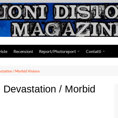
Suoni Distorti Ma
viste
Recensioni
Report/Photoreport
Contatti
Photogallery da Facebook
Staff
tation / Morbid Visions
Devastation / Morbid