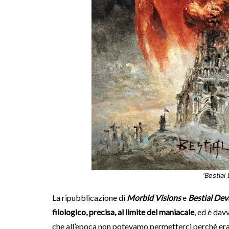
‘Bestial
La ripubblicazione di
Morbid Visions
e
Bestial Dev
filologico, precisa, al limite del maniacale
, ed è dav
che all’epoca non potevamo permetterci perchè era