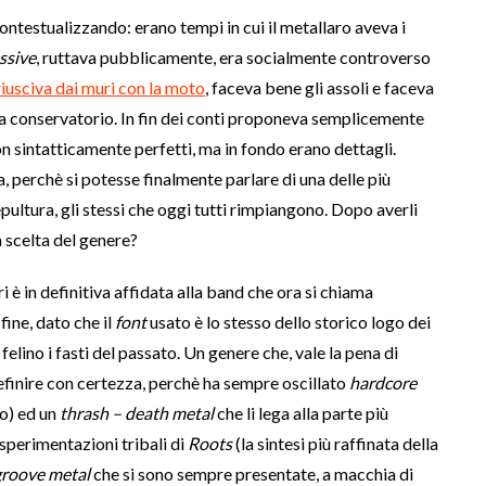
ntestualizzando: erano tempi in cui il metallaro aveva i
ssive
, ruttava pubblicamente, era socialmente controverso
iusciva dai muri con la moto
, faceva bene gli assoli e faceva
a conservatorio. In fin dei conti proponeva semplicemente
non sintatticamente perfetti, ma in fondo erano dettagli.
, perchè si potesse finalmente parlare di una delle più
epultura, gli stessi che oggi tutti rimpiangono. Dopo averli
 scelta del genere?
 è in definitiva affidata alla band che ora si chiama
a fine, dato che il
font
usato è lo stesso dello storico logo dei
felino i fasti del passato. Un genere che, vale la pena di
efinire con certezza, perchè ha sempre oscillato
hardcore
o) ed un
thrash – death metal
che li lega alla parte più
 sperimentazioni tribali di
Roots
(la sintesi più raffinata della
roove metal
che si sono sempre presentate, a macchia di