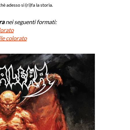
è adesso si (ri)fa la storia.
ra
nei seguenti formati:
lorato
ile colorato