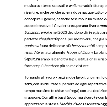
musica su stereo scassati e
walkman
addirittura peg
risentire, anche perchè spiega dove nacque tutto (o
concepire il genere, neanche fossimo in un museo del
autocelebrativo: i Cavalera
recuperano il vero
moo
Schizophrenia
), e nel 2023 decidono di ri-registrar
perfetto
thrasher
d’epoca, per molti versi, che già
qualcosa
è una delle cose più
heavy metal
di sempr
rites, War
e naturalmente
Troops of Doom
. La blan
Sepultura
erano la band tra le più istituzionali e ri
formare più
band
con più anime distinte.
Tornando al lavoro – anzi ai due lavori, uno meglio d
zero
, con un risultato superiore ad ogni aspettativ
tempo massimo (e chi se ne frega) con una dedizion
gruppone. Con alti e bassi (poco, ma sicuro) e con l
apprezzare: la stessa
Morbid visions
ascoltata oggi