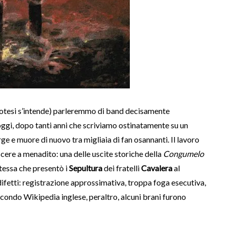
potesi s’intende) parleremmo di band decisamente
oggi, dopo tanti anni che scriviamo ostinatamente su un
ge e muore di nuovo tra migliaia di fan osannanti. Il lavoro
cere a menadito: una delle uscite storiche della
Congumelo
 stessa che presentò i
Sepultura
dei fratelli
Cavalera
al
 difetti: registrazione approssimativa, troppa foga esecutiva,
secondo Wikipedia inglese, peraltro, alcuni brani furono