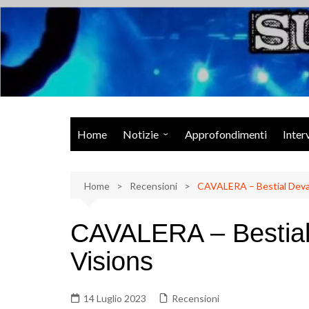
Salta
al
contenuto
Musica Rock, Metal, Punk e varie sonorità alternative
Home
Notizie
Approfondimenti
Inter
Rock Talk
Home
Eventi
Recensioni
CAVALERA – Bestial Devas
Video
CAVALERA – Bestial 
Libri
Visions
14 Luglio 2023
Recensioni