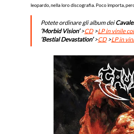
leopardo, nella loro discografia. Poco importa, perch
Potete ordinare gli album dei
Cavale
‘Morbid Vision’
>
CD
>
LP in vinile co
‘Bestial Devastation’
>
CD
>
LP in vin