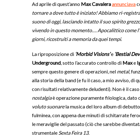
Ad aprile di quest’anno
Max Cavalera
annunciava
co
tornare a dove tutto è iniziato! Abbiamo ri-registr
suono di oggi, lasciando intatto il suo spirito grezz
vivendo in questo momento…. Apocalittico come l’i
giorni, ricostruiti a memoria da quei tempi
.
La riproposizione di
‘Morbid Visions’
e
‘Bestial Dev
Underground
, sotto l’accurato controllo di
Max
e
I
sempre questo genere di operazioni, nel
metal
, fun
alla storia della band (e fu il caso, a mio avviso, d
con risultati relativamente deludenti). Non è il cas
nostalgia
è operazione puramente filologica, dato 
voluto suonare
la musica del loro album di debutto.
fulminea, con appena due minuti di schitarrate fero
le meraviglie del passato (ciò che sarebbe diventa
strumentale
Sexta Feira 13
.