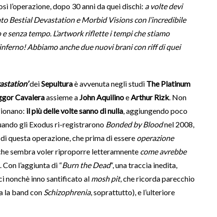
sì l’operazione, dopo 30 anni da quei dischi:
a volte devi
ato Bestial Devastation e Morbid Visions con l’incredibile
o e senza tempo. L’artwork riflette i tempi che stiamo
nferno! Abbiamo anche due nuovi brani con riff di quei
astation’
dei
Sepultura
è avvenuta negli studi
The Platinum
ggor Cavalera
assieme a
John Aquilino
e
Arthur Rizk
. Non
zionano:
il più delle volte sanno di nulla
, aggiungendo poco
i quando gli Exodus ri-registrarono
Bonded by Blood
nel 2008,
o di questa operazione, che prima di essere
operazione
che sembra voler riproporre letteramnente
come avrebbe
 Con l’aggiunta di “
Burn the Dead
“, una traccia inedita,
ci nonchè inno santificato al
mosh pit
, che ricorda parecchio
ta la band con
Schizophrenia
, soprattutto), e l’ulteriore