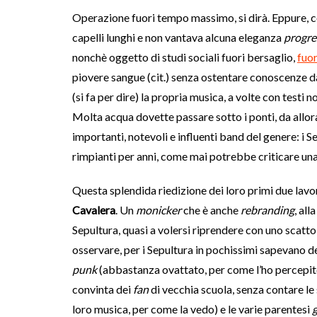
Operazione fuori tempo massimo, si dirà. Eppure, co
capelli lunghi e non vantava alcuna eleganza
progre
nonchè oggetto di studi sociali fuori bersaglio,
fuor
piovere sangue (cit.) senza ostentare conoscenze d
(si fa per dire) la propria musica, a volte con testi 
Molta acqua dovette passare sotto i ponti, da allora
importanti, notevoli e influenti band del genere: i S
rimpianti per anni, come mai potrebbe criticare una
Questa splendida riedizione dei loro primi due lavori
Cavalera
. Un
monicker
che è anche
rebranding
, all
Sepultura, quasi a volersi riprendere con uno scatto 
osservare, per i Sepultura in pochissimi sapevano d
punk
(abbastanza ovattato, per come l’ho percepit
convinta dei
fan
di vecchia scuola, senza contare le
loro musica, per come la vedo) e le varie parentesi
g