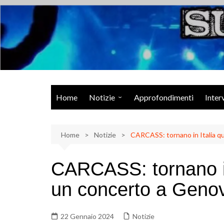
Salta
al
contenuto
Musica Rock, Metal, Punk e varie sonorità alternative
Home
Notizie
Approfondimenti
Inter
Rock Talk
Home
Eventi
Notizie
CARCASS: tornano in Italia q
Video
CARCASS: tornano in
Libri
un concerto a Geno
22 Gennaio 2024
Notizie