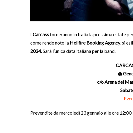
I
Carcass
torneranno in Italia la prossima estate p
come rende noto la
Hellfire Booking Agency
, si es
2024
. Sarà l’unica data italiana per la band.
CARCASS
@ Geno
c/o Arena del Ma
Sabato
Eve
Prevendite da mercoledì 23 gennaio alle ore 12:00 s