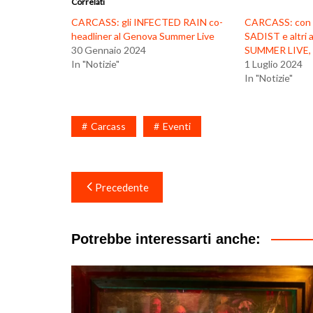
Correlati
CARCASS: gli INFECTED RAIN co-
CARCASS: con
headliner al Genova Summer Live
SADIST e altri
30 Gennaio 2024
SUMMER LIVE, gl
In "Notizie"
1 Luglio 2024
In "Notizie"
Carcass
Eventi
Navigazione
Precedente
articoli
Potrebbe interessarti anche: