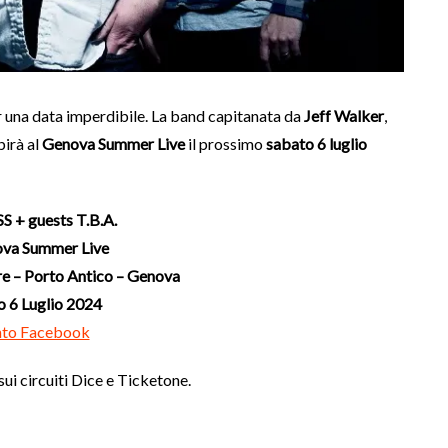
er una data imperdibile. La band capitanata da
Jeff Walker
,
ibirà al
Genova Summer Live
il prossimo
sabato 6 luglio
 + guests T.B.A.
va Summer Live
re – Porto Antico – Genova
 6 Luglio 2024
nto Facebook
ui circuiti Dice e Ticketone.