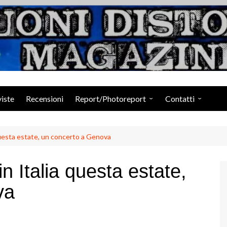
Suoni Distorti Ma
viste
Recensioni
Report/Photoreport
Contatti
Photogallery da Facebook
Staff
uesta estate, un concerto a Genova
 Italia questa estate,
va