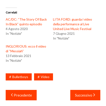
Correlati
AC/DC: “The Story Of Back
LITA FORD: guarda i video
In Black” quinto episodio
della performance al Live
4 Agosto 2020
United Live Music Festival
In "Notizie"
7 Giugno 2021
In "Notizie"
INGLORIOUS: ecco il video
di “Messiah”
13 Febbraio 2021
In "Notizie"
Bulletboys
Video
Navigazione
Precedente
Successivo
articoli