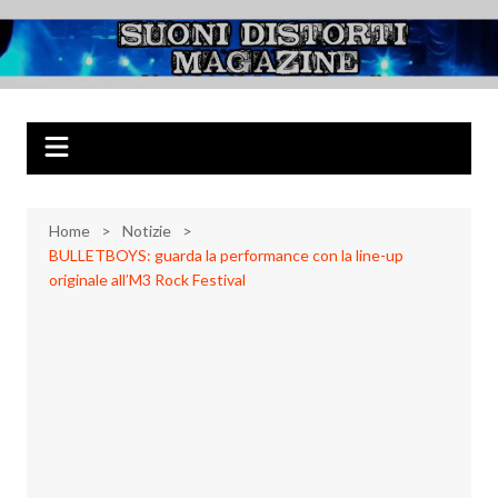
Salta
al
Suoni Distorti
Musica Rock, Metal, Punk e varie sonorità alternative
contenuto
Magazine
Home
Notizie
BULLETBOYS: guarda la performance con la line-up
originale all’M3 Rock Festival