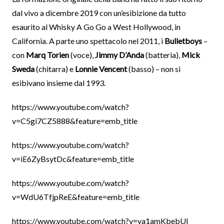
dal vivo a dicembre 2019 con un’esibizione da tutto
esaurito al Whisky A Go Go a West Hollywood, in
California. A parte uno spettacolo nel 2011, i
Bulletboys
–
con
Marq Torien
(voce),
Jimmy D’Anda
(batteria),
Mick
Sweda
(chitarra) e
Lonnie Vencent
(basso) – non si
esibivano insieme dal 1993.
https://www.youtube.com/watch?
v=C5gi7CZ5888&feature=emb_title
https://www.youtube.com/watch?
v=iE6ZyBsytDc&feature=emb_title
https://www.youtube.com/watch?
v=WdU6TfjpReE&feature=emb_title
https://www.youtube.com/watch?v=ya1amKbebUI