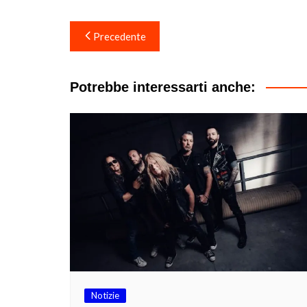
Navigazione
Precedente
articoli
Potrebbe interessarti anche:
Notizie