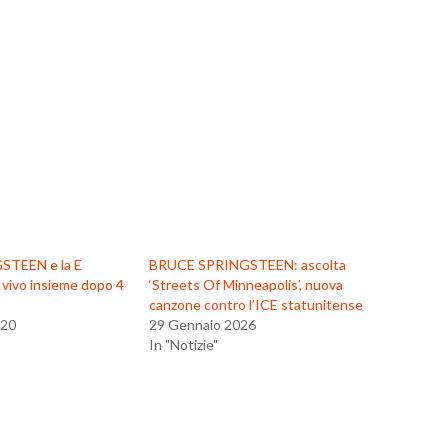
TEEN e la E
BRUCE SPRINGSTEEN: ascolta
 vivo insieme dopo 4
‘Streets Of Minneapolis’, nuova
canzone contro l’ICE statunitense
020
29 Gennaio 2026
In "Notizie"