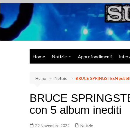
Salta
al
contenuto
Musica Rock, Metal, Punk e varie sonorità alternative
Home
Notizie
Approfondimenti
Inter
Rock Talk
Home
Eventi
Notizie
BRUCE SPRINGSTEEN pubbliche
Video
BRUCE SPRINGSTEE
Libri
con 5 album inediti
22 Novembre 2022
Notizie