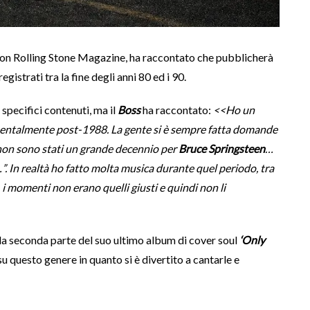
 con Rolling Stone Magazine, ha raccontato che pubblicherà
e registrati tra la fine degli anni 80 ed i 90.
 specifici contenuti, ma il
Boss
ha raccontato:
<<Ho un
mentalmente post-1988. La gente si è sempre fatta domande
0 non sono stati un grande decennio per
Bruce Springsteen
…
”. In realtà ho fatto molta musica durante quel periodo, tra
, i momenti non erano quelli giusti e quindi non li
la seconda parte del suo ultimo album di cover soul
‘Only
u questo genere in quanto si è divertito a cantarle e