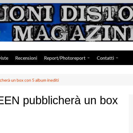
Suoni Distorti Ma
viste
Recensioni
Report/Photoreport
Contatti
Photogallery da Facebook
Staff
rà un box con 5 album inediti
N pubblicherà un box