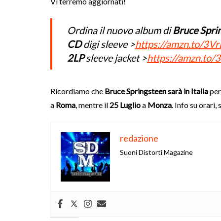
Vi terremo aggiornati!
Ordina il nuovo album di
Bruce Spri
CD
digi sleeve >
https://amzn.to/3V
2LP
sleeve jacket >
https://amzn.to
Ricordiamo che
Bruce Springsteen sarà in Italia
per
a
Roma
, mentre il
25 Luglio
a
Monza
. Info su orari,
redazione
Suoni Distorti Magazine