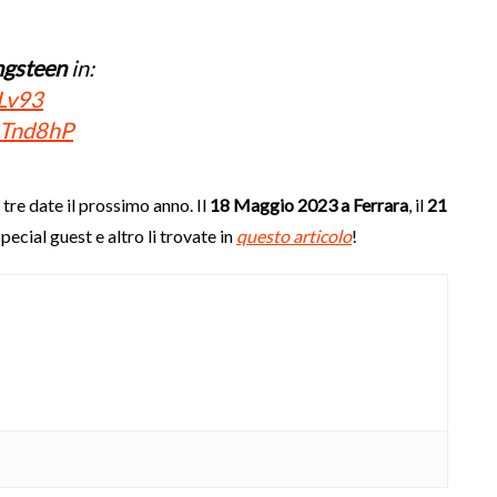
ngsteen
in:
rLv93
/3Tnd8hP
 tre date il prossimo anno. Il
18 Maggio 2023 a Ferrara
, il
21
 special guest e altro li trovate in
questo articolo
!