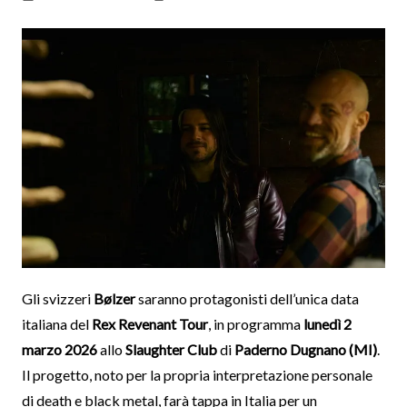
Gli svizzeri
Bølzer
saranno protagonisti dell’unica data
italiana del
Rex Revenant Tour
, in programma
lunedì 2
marzo 2026
allo
Slaughter Club
di
Paderno Dugnano (MI)
.
Il progetto, noto per la propria interpretazione personale
di death e black metal, farà tappa in Italia per un