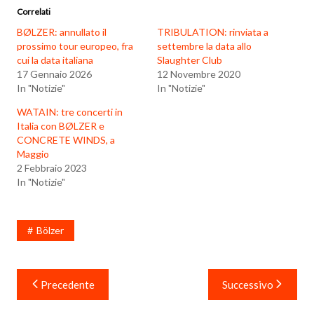
Correlati
BØLZER: annullato il
TRIBULATION: rinviata a
prossimo tour europeo, fra
settembre la data allo
cui la data italiana
Slaughter Club
17 Gennaio 2026
12 Novembre 2020
In "Notizie"
In "Notizie"
WATAIN: tre concerti in
Italia con BØLZER e
CONCRETE WINDS, a
Maggio
2 Febbraio 2023
In "Notizie"
Bölzer
Navigazione
Precedente
Successivo
articoli