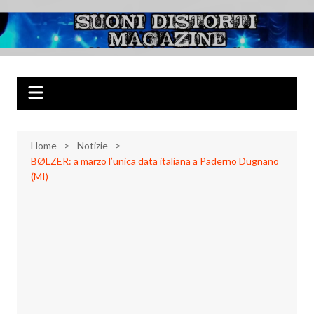
Salta
al
Suoni Distorti
Musica Rock, Metal, Punk e varie sonorità alternative
contenuto
Magazine
Home
Notizie
BØLZER: a marzo l’unica data italiana a Paderno Dugnano
(MI)