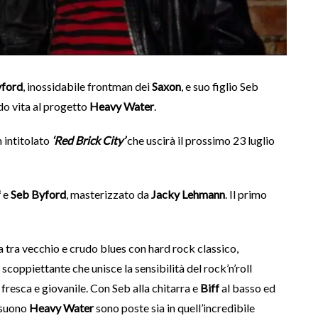
yford
, inossidabile frontman dei
Saxon
, e suo figlio Seb
do vita al progetto
Heavy Water
.
 intitolato
‘Red Brick City’
che uscirà il prossimo 23 luglio
f
e
Seb Byford
, masterizzato da
Jacky Lehmann
. Il primo
 tra vecchio e crudo blues con hard rock classico,
scoppiettante che unisce la sensibilità del rock’n’roll
 fresca e giovanile. Con Seb alla chitarra e
Biff
al basso ed
l suono
Heavy Water
sono poste sia in quell’incredibile