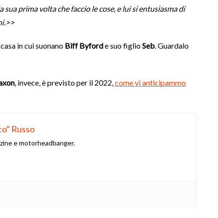
 sua prima volta che faccio le cose, e lui si entusiasma di
ni.>>
 casa in cui suonano
Biff Byford
e suo figlio
Seb
. Guardalo
axon
, invece, è previsto per il 2022,
come vi anticipammo
co" Russo
azine e motorheadbanger.