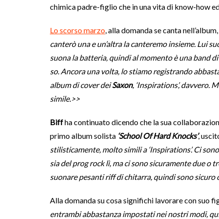
chimica padre-figlio che in una vita di know-how e
Lo scorso marzo
, alla domanda se canta nell’album
canterò una e un’altra la canteremo insieme. Lui su
suona la batteria, quindi al momento è una band d
so. Ancora una volta, lo stiamo registrando abbast
album di cover dei
Saxon
, ‘Inspirations’, davvero.
simile.>>
Biff
ha continuato dicendo che la sua collaborazione
primo album solista
‘School Of Hard Knocks’
, usci
stilisticamente, molto simili a ‘Inspirations’. Ci son
sia del prog rock lì, ma ci sono sicuramente due o t
suonare pesanti riff di chitarra, quindi sono sicur
Alla domanda su cosa significhi lavorare con suo fig
entrambi abbastanza impostati nei nostri modi, qui