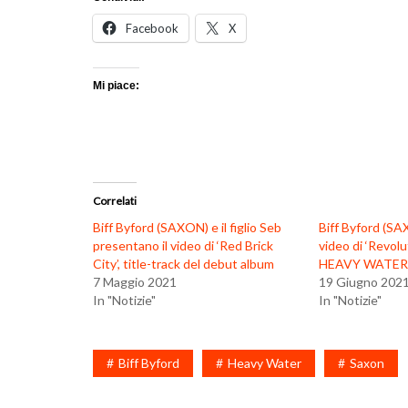
Facebook
X
Mi piace:
Correlati
Biff Byford (SAXON) e il figlio Seb
Biff Byford (SAXO
presentano il video di ‘Red Brick
video di ‘Revolu
City’, title-track del debut album
HEAVY WATER
7 Maggio 2021
19 Giugno 202
In "Notizie"
In "Notizie"
Biff Byford
Heavy Water
Saxon