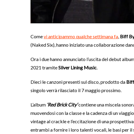
Come
vi anticipammo qualche settimana fa
,
Biff B
(Naked Six), hanno iniziato una collaborazione dan
Ora i due hanno annunciato l’uscita del debut album
2021 tramite
Silver Lining Music
.
Dieci le canzoni presenti sul disco, prodotto da
Bif
singolo verrà rilasciato il 7 maggio prossimo.
L’album
‘Red Brick City’
contiene una miscela sonora
muovendosi con la classe e la cadenza di un viaggio 
vintage al crackle e l’eccitazione di una prospettiva
entrambi a fornire i loro talenti vocali, le basi per i