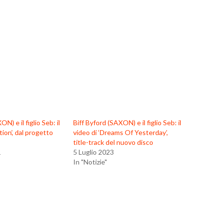
N) e il figlio Seb: il
Biff Byford (SAXON) e il figlio Seb: il
tion’, dal progetto
video di ‘Dreams Of Yesterday’,
title-track del nuovo disco
1
5 Luglio 2023
In "Notizie"