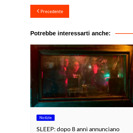
Navigazione
Precedente
articoli
Potrebbe interessarti anche:
Notizie
SLEEP: dopo 8 anni annunciano