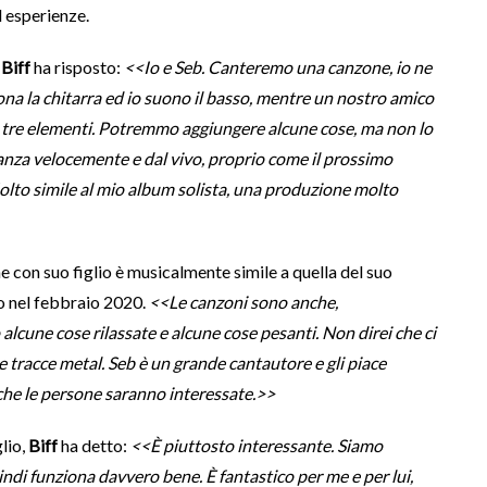
d esperienze.
,
Biff
ha risposto:
<<Io e Seb. Canteremo una canzone, io ne
ona la chitarra ed io suono il basso, mentre un nostro amico
i tre elementi. Potremmo aggiungere alcune cose, ma non lo
anza velocemente e dal vivo, proprio come il prossimo
 Molto simile al mio album solista, una produzione molto
 con suo figlio è musicalmente simile a quella del suo
to nel febbraio 2020.
<<Le canzoni sono anche,
o alcune cose rilassate e alcune cose pesanti. Non direi che ci
re tracce metal. Seb è un grande cantautore e gli piace
o che le persone saranno interessate.>>
lio,
Biff
ha detto:
<<È piuttosto interessante. Siamo
ndi funziona davvero bene. È fantastico per me e per lui,