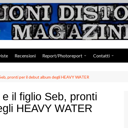
Suoni Distorti Ma
viste
Recensioni
Report/Photoreport
Contatti
Photogallery da Facebook
Staff
io Seb, pronti per il debut album degli HEAVY WATER
 il figlio Seb, pronti
 degli HEAVY WATER