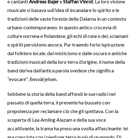
e cantanti
Andreas Bajer
e
Staffan Vinrot
. La loro visione
musicale si basava sull’idea di incanalare lo spirito e le
tradizioni delle vaste foreste della Dalarna in un contesto
urbano contemporaneo. In questo antico crocevia di
culture norrena e finlandese, gli echi di rune e dei, sciamani
e spiriti persistono ancora. Pur traendo forte ispirazione
dal folklore locale, dal misticismo e dalle oscure e antiche
tradizioni musicali della loro terra d’origine, il nome della
band deriva dall’antica parola svedese che significa
“evocare”: Besvärjelsen.
Sebbene la storia della band affondi le sue radici nel
passato di quella terra, il presente ha bussato con
prepotenza per reclamare ciò che gli spettava. Con la
scoperta di Lea Amling Alazam e della sua voce
accattivante, la trama ha preso una svolta affascinante: lei
era cresciuta con i piedi per terra in più di un mondo. Di