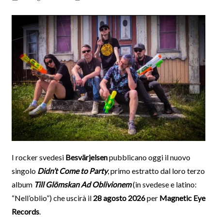
I rocker svedesi
Besvärjelsen
pubblicano oggi il nuovo
singolo
Didn’t Come to Party
, primo estratto dal loro terzo
album
Till Glömskan Ad Oblivionem
(in svedese e latino:
“Nell’oblio”) che uscirà il
28 agosto 2026
per
Magnetic Eye
Records
.