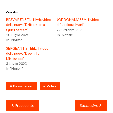
Correlati
BESVÄRJELSEN: il lyric video
JOE BONAMASSA: il video
della nuova ‘Drifters on a
di “Lookout Man!”
Quiet Stream’
29 Ottobre 2020
10 Luglio 2026
In "Notizie"
In "Notizie"
SERGEANT STEEL: il video
della nuova ‘Down To
Mississippi’
3 Luglio 2023
In "Notizie"
Besvärjelsen
Video
Navigazione
Precedente
Successivo
articoli