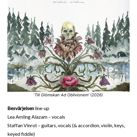
‘Till Glömskan Ad Oblivionem’
(2026)
Besvärjelsen
line-up
Lea Amling Alazam – vocals
Staffan Vinrot – guitars, vocals (& accordion, violin, keys,
keyed fiddle)