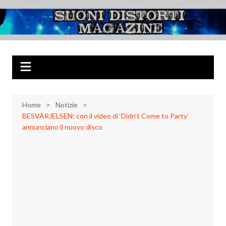
Salta
al
Suoni Distorti
Musica Rock, Metal, Punk e varie sonorità alternative
contenuto
Magazine
Home
Notizie
BESVÄRJELSEN: con il video di ‘Didn’t Come to Party’
annunciano il nuovo disco