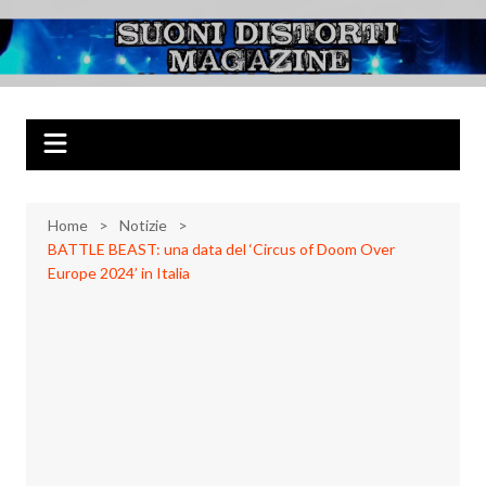
Salta
al
Suoni Distorti
Musica Rock, Metal, Punk e varie sonorità alternative
contenuto
Magazine
Home
Notizie
BATTLE BEAST: una data del ‘Circus of Doom Over
Europe 2024’ in Italia