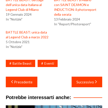
dell’unica data italiana al
con SAINT DEAMON e
Legend Club di Milano
INDUCTION: il photoreport
19 Gennaio 2024
della serata
In "Notizie"
13 Febbraio 2024
In "Report/Photoreport"
BATTLE BEAST: unica data
al Legend Club a marzo 2022
5 Ottobre 2021
In "Notizie"
Battle Beast
Eventi
Navigazione
Precedente
Successivo
articoli
Potrebbe interessarti anche: