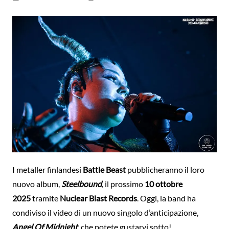
I metaller finlandesi
Battle Beast
pubblicheranno il loro
nuovo album,
Steelbound
, il prossimo
10 ottobre
2025
tramite
Nuclear Blast Records
. Oggi, la band ha
condiviso il video di un nuovo singolo d’anticipazione,
Angel Of Midnight
, che potete gustarvi sotto!