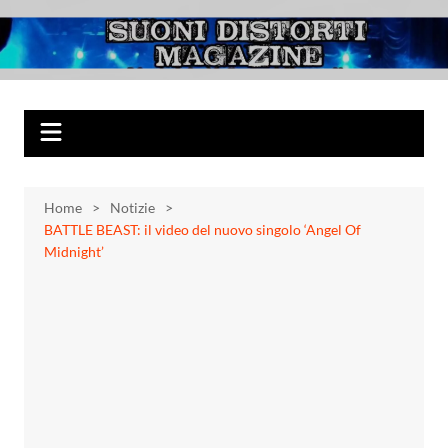
Salta
al
Suoni Distorti
Musica Rock, Metal, Punk e varie sonorità alternative
contenuto
Magazine
Home
Notizie
BATTLE BEAST: il video del nuovo singolo ‘Angel Of
Midnight’