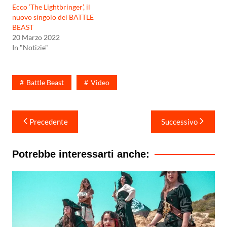
Ecco ‘The Lightbringer’, il
nuovo singolo dei BATTLE
BEAST
20 Marzo 2022
In "Notizie"
Battle Beast
Video
Navigazione
Precedente
Successivo
articoli
Potrebbe interessarti anche: