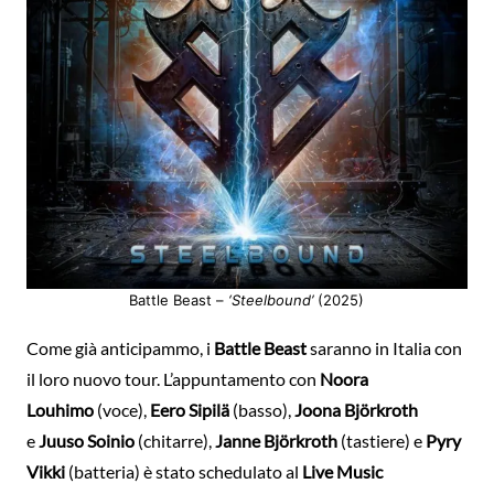
Battle Beast –
‘Steelbound’
(2025)
Come già anticipammo, i
Battle Beast
saranno in Italia con
il loro nuovo tour. L’appuntamento con
Noora
Louhimo
(voce),
Eero Sipilä
(basso),
Joona Björkroth
e
Juuso Soinio
(chitarre),
Janne Björkroth
(tastiere) e
Pyry
Vikki
(batteria) è stato schedulato al
Live Music