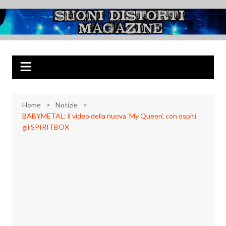
Salta
al
Suoni Distorti
Musica Rock, Metal, Punk e varie sonorità alternative
contenuto
Magazine
Home
Notizie
BABYMETAL: il video della nuova ‘My Queen’, con ospiti
gli SPIRITBOX