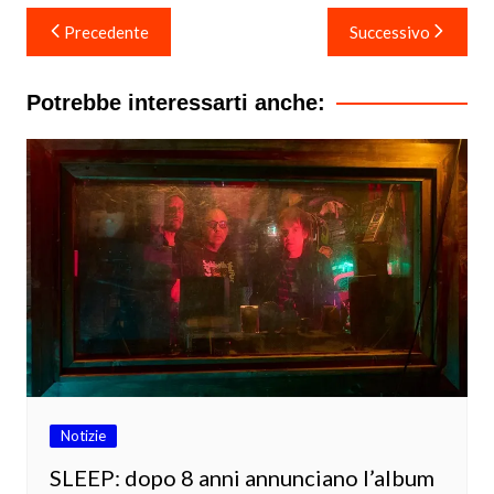
Navigazione
Precedente
Successivo
articoli
Potrebbe interessarti anche:
Notizie
SLEEP: dopo 8 anni annunciano l’album