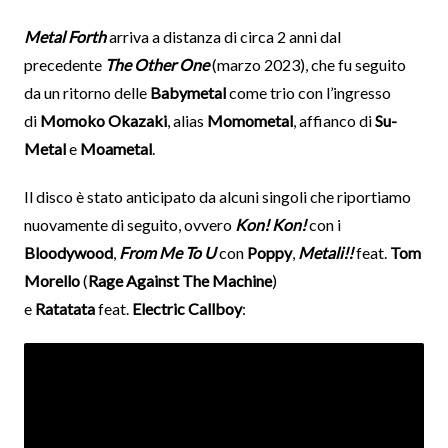
Metal Forth
arriva a distanza di circa 2 anni dal
precedente
The Other One
(marzo 2023), che fu seguito
da un ritorno delle
Babymetal
come trio con l’ingresso
di
Momoko Okazaki
, alias
Momometal
, affianco di
Su-
Metal
e
Moametal
.
Il disco è stato anticipato da alcuni singoli che riportiamo
nuovamente di seguito, ovvero
Kon! Kon!
con i
Bloodywood
,
From Me To U
con
Poppy
,
Metali!!
feat.
Tom
Morello
(
Rage Against The Machine
)
e
Ratatata
feat.
Electric Callboy
: