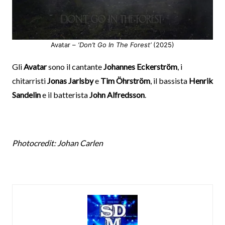
Avatar –
‘Don’t Go In The Forest’
(2025)
Gli
Avatar
sono
il cantante
Johannes Eckerström
, i
chitarristi
Jonas Jarlsby
e
Tim Öhrström
, il bassista
Henrik
Sandelin
e il batterista
John Alfredsson
.
Photocredit: Johan Carlen