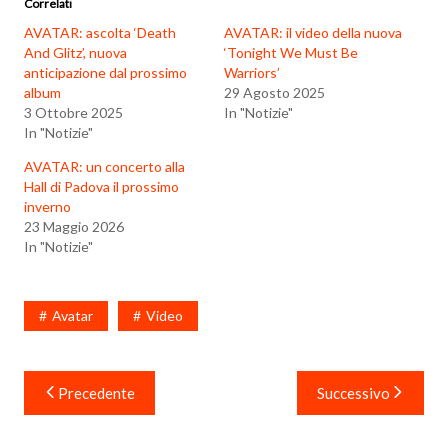
Correlati
AVATAR: ascolta ‘Death
AVATAR: il video della nuova
And Glitz’, nuova
‘Tonight We Must Be
anticipazione dal prossimo
Warriors’
album
29 Agosto 2025
3 Ottobre 2025
In "Notizie"
In "Notizie"
AVATAR: un concerto alla
Hall di Padova il prossimo
inverno
23 Maggio 2026
In "Notizie"
Avatar
Video
Navigazione
Precedente
Successivo
articoli