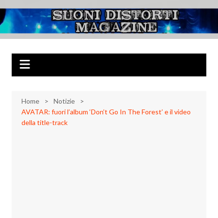
Salta
al
Suoni Distorti
Musica Rock, Metal, Punk e varie sonorità alternative
contenuto
Magazine
Home
Notizie
AVATAR: fuori l’album ‘Don’t Go In The Forest’ e il video
della title-track