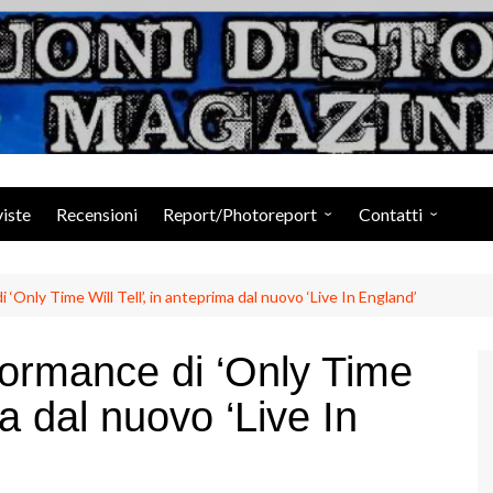
Suoni Distorti Ma
viste
Recensioni
Report/Photoreport
Contatti
Photogallery da Facebook
Staff
‘Only Time Will Tell’, in anteprima dal nuovo ‘Live In England’
formance di ‘Only Time
ma dal nuovo ‘Live In