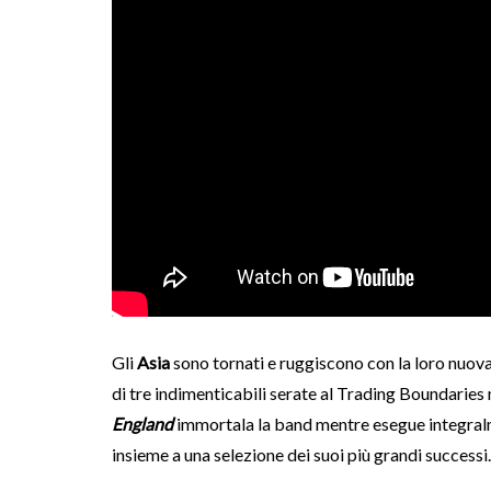
Gli
Asia
sono tornati e ruggiscono con la loro nuova
di tre indimenticabili serate al Trading Boundaries n
England
immortala la band mentre esegue integralm
insieme a una selezione dei suoi più grandi successi.