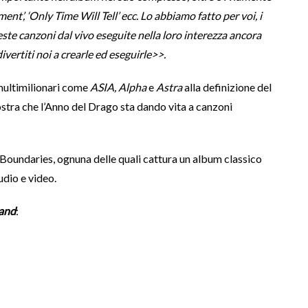
t’, ‘Only Time Will Tell’ ecc. Lo abbiamo fatto per voi, i
este canzoni dal vivo eseguite nella loro interezza ancora
vertiti noi a crearle ed eseguirle>>.
 multimilionari come
ASIA, Alpha
e
Astra
alla definizione del
tra che l’Anno del Drago sta dando vita a canzoni
g Boundaries, ognuna delle quali cattura un album classico
udio e video.
land
: