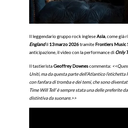
Il leggendario gruppo rock inglese
Asia
, come già 
England
il
13 marzo 2026
tramite
Frontiers Music 
anticipazione, il video con la performance di
Only T
Il tastierista
Geoffrey Downes
commenta:
<<Questo
Uniti, ma da questa parte dell’Atlantico l’etichetta
con fanfara di tromba e dei temi, che sono diventati
Time Will Tell’ è sempre stata una delle preferite 
distintiva da suonare.>>