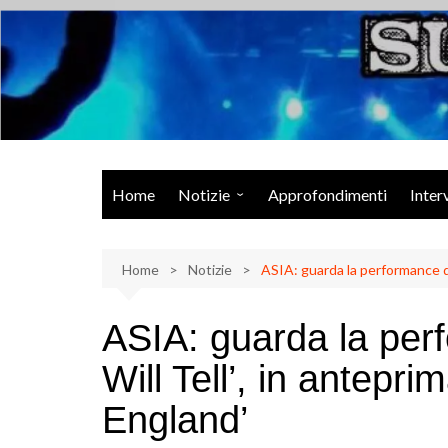
Salta
al
contenuto
Musica Rock, Metal, Punk e varie sonorità alternative
Home
Notizie
Approfondimenti
Inter
Rock Talk
Home
Eventi
Notizie
ASIA: guarda la performance di 
Video
ASIA: guarda la per
Libri
Will Tell’, in antepri
England’