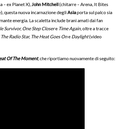
a – ex Planet X),
John Mitchell
(chitarre – Arena, It Bites
), questa nuova incarnazione degli
Asia
porta sul palco sia
smante energia. La scaletta include brani amati dai fan
le Survivor, One Step Closer
e
Time Again
, oltre a tracce
d The Radio Star, The Heat Goes On
e
Daylight
(video
eat Of The Moment
, che riportiamo nuovamente di seguito: