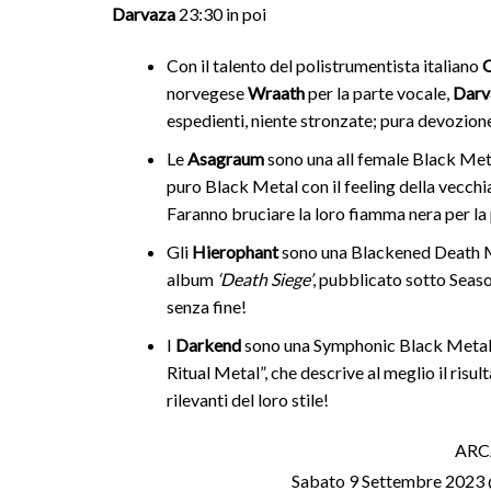
Darvaza
23:30 in poi
Con il talento del polistrumentista italiano
O
norvegese
Wraath
per la parte vocale,
Darv
espedienti, niente stronzate; pura devozion
Le
Asagraum
sono una all female Black Meta
puro Black Metal con il feeling della vecchi
Faranno bruciare la loro fiamma nera per la 
Gli
Hierophant
sono una Blackened Death Me
album
‘Death Siege’
, pubblicato sotto Seas
senza fine!
I
Darkend
sono una Symphonic Black Metal ba
Ritual Metal”, che descrive al meglio il risul
rilevanti del loro stile!
ARC
Sabato 9 Settembre 2023 