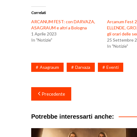
Correlati
ARCANUM FEST: con DARVAZA,
Arcanum Fest 
ASAGRAUM e altri a Bologna
ELLENDE, GROZA
1 Aprile 2023
gli orari delle s
In "Notizie"
25 Settembre 
In "Notizie"
Asagraum
Darvaza
Eventi
Navigazione
Precedente
articoli
Potrebbe interessarti anche: