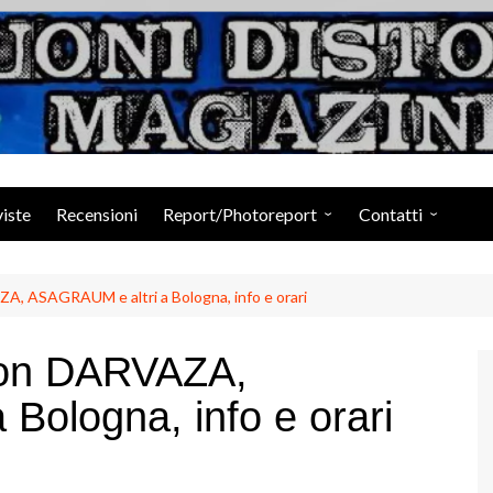
Suoni Distorti Ma
viste
Recensioni
Report/Photoreport
Contatti
Photogallery da Facebook
Staff
 ASAGRAUM e altri a Bologna, info e orari
on DARVAZA,
Bologna, info e orari