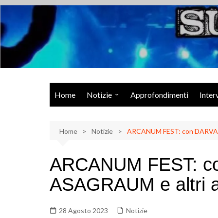
Salta
al
contenuto
Musica Rock, Metal, Punk e varie sonorità alternative
Home
Notizie
Approfondimenti
Inter
Rock Talk
Home
Eventi
Notizie
ARCANUM FEST: con DARVAZA,
Video
ARCANUM FEST: c
Libri
ASAGRAUM e altri a 
28 Agosto 2023
Notizie