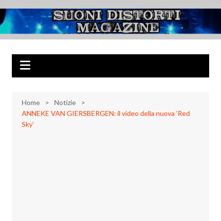
Salta
al
Suoni Distorti
Musica Rock, Metal, Punk e varie sonorità alternative
contenuto
Magazine
Home
Notizie
ANNEKE VAN GIERSBERGEN: il video della nuova ‘Red
Sky’