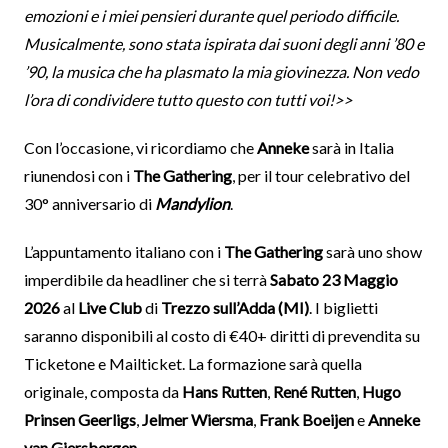
emozioni e i miei pensieri durante quel periodo difficile.
Musicalmente, sono stata ispirata dai suoni degli anni ’80 e
’90, la musica che ha plasmato la mia giovinezza. Non vedo
l’ora di condividere tutto questo con tutti voi!>>
Con l’occasione, vi ricordiamo che
Anneke
sarà in Italia
riunendosi con i
The Gathering
, per il tour celebrativo del
30° anniversario di
Mandylion
.
L’appuntamento italiano con i
The Gathering
sarà uno show
imperdibile da headliner che si terrà
Sabato 23 Maggio
2026
al
Live Club
di
Trezzo sull’Adda (MI)
. I biglietti
saranno disponibili al costo di €40+ diritti di prevendita su
Ticketone e Mailticket. La formazione sarà quella
originale, composta da
Hans Rutten
,
René Rutten
,
Hugo
Prinsen Geerligs
,
Jelmer Wiersma
,
Frank Boeijen
e
Anneke
van Giersbergen
.