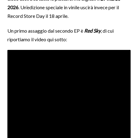
2026
. Un’edizione speciale in vinile uscirà invece per il
Record Store Day il 18 aprile.
Un primo assaggio dal secondo EP è
Red Sky
, di cui
riportiamo il video qui sotto: