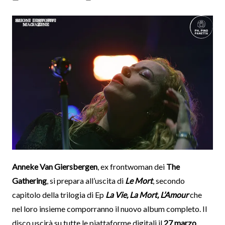
Anneke Van Giersbergen
, ex frontwoman dei
The
Gathering
, si prepara all’uscita di
Le Mort
, secondo
capitolo della trilogia di Ep
La Vie, La Mort, L’Amour
che
nel loro insieme comporranno il nuovo album completo. Il
disco uscirà su tutte le piattaforme digitali il
27 marzo