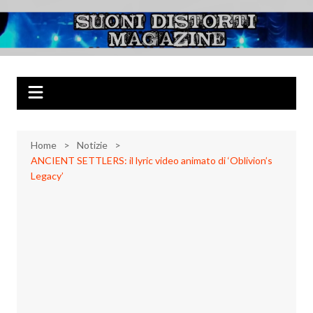
Salta
al
Suoni Distorti
Musica Rock, Metal, Punk e varie sonorità alternative
contenuto
Magazine
Home
Notizie
ANCIENT SETTLERS: il lyric video animato di ‘Oblivion’s
Legacy’