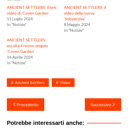
ANCIENT SETTLERS: il lyric
ANCIENT SETTLERS: il
video di ‘Coven Garden’
video della nuova
15 Luglio 2024
‘Subversive’
In "Notizie"
8 Maggio 2024
In "Notizie"
ANCIENT SETTLERS:
ascolta il nuovo singolo
‘Coven Garden’
16 Aprile 2024
In "Notizie"
Ancient Settlers
Video
Navigazione
Precedente
Successivo
articoli
Potrebbe interessarti anche: