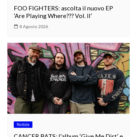
FOO FIGHTERS: ascolta il nuovo EP
‘Are Playing Where??? Vol. II’
8 Agosto 2026
Notizie
CANCER BATS: l’album ‘Give Me Dirt’ e