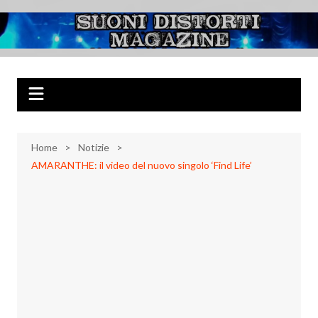
Salta
al
Suoni Distorti
Musica Rock, Metal, Punk e varie sonorità alternative
contenuto
Magazine
Home
Notizie
AMARANTHE: il video del nuovo singolo ‘Find Life’