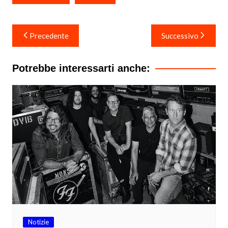
Navigazione
Precedente
Successivo
articoli
Potrebbe interessarti anche:
Notizie