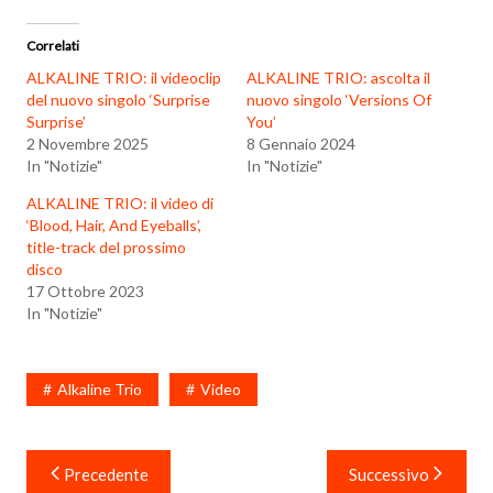
Correlati
ALKALINE TRIO: il videoclip
ALKALINE TRIO: ascolta il
del nuovo singolo ‘Surprise
nuovo singolo ‘Versions Of
Surprise’
You’
2 Novembre 2025
8 Gennaio 2024
In "Notizie"
In "Notizie"
ALKALINE TRIO: il video di
‘Blood, Hair, And Eyeballs’,
title-track del prossimo
disco
17 Ottobre 2023
In "Notizie"
Alkaline Trio
Video
Navigazione
Precedente
Successivo