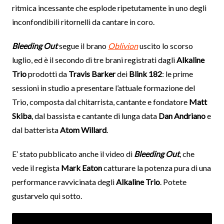
ritmica incessante che esplode ripetutamente in uno degli
inconfondibili ritornelli da cantare in coro.
Bleeding Out
segue il brano
Oblivion
uscito lo scorso
luglio, ed è il secondo di tre brani registrati dagli
Alkaline
Trio
prodotti da
Travis Barker
dei
Blink 182
: le prime
sessioni in studio a presentare l’attuale formazione del
Trio, composta dal chitarrista, cantante e fondatore
Matt
Skiba
, dal bassista e cantante di lunga data
Dan Andriano
e
dal batterista
Atom Willard
.
E’ stato pubblicato anche il video di
Bleeding Out
, che
vede il regista
Mark Eaton
catturare la potenza pura di una
performance ravvicinata degli
Alkaline Trio
. Potete
gustarvelo qui sotto.