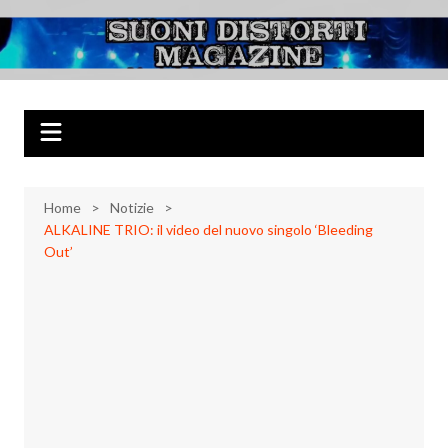
Salta
al
Suoni Distorti
Musica Rock, Metal, Punk e varie sonorità alternative
contenuto
Magazine
Home
Notizie
ALKALINE TRIO: il video del nuovo singolo ‘Bleeding
Out’