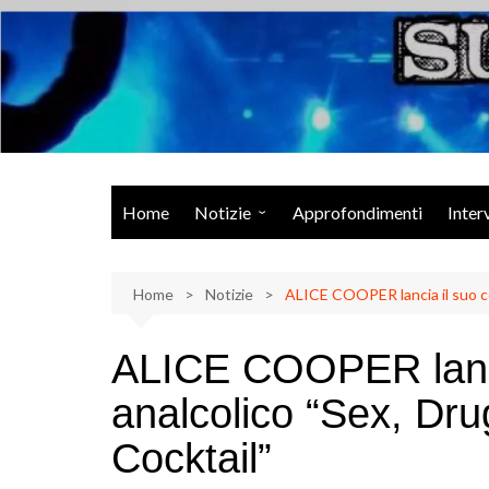
Salta
al
contenuto
Musica Rock, Metal, Punk e varie sonorità alternative
Home
Notizie
Approfondimenti
Inter
Rock Talk
Home
Eventi
Notizie
ALICE COOPER lancia il suo co
Video
ALICE COOPER lancia
Libri
analcolico “Sex, Dr
Cocktail”