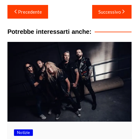
Navigazione
Precedente
Successivo
articoli
Potrebbe interessarti anche:
Notizie