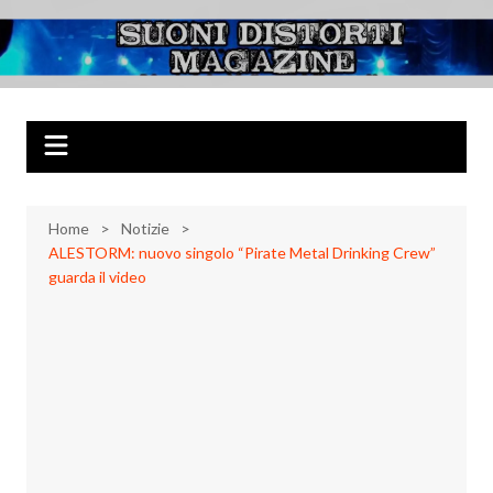
Salta
al
Suoni Distorti
Musica Rock, Metal, Punk e varie sonorità alternative
contenuto
Magazine
Home
Notizie
ALESTORM: nuovo singolo “Pirate Metal Drinking Crew”
guarda il video