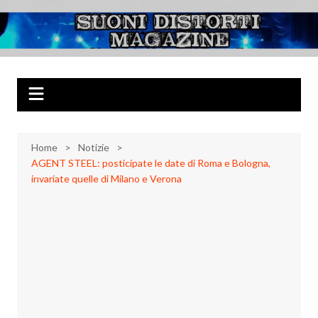
Salta
al
Suoni Distorti
Musica Rock, Metal, Punk e varie sonorità alternative
contenuto
Magazine
Home
Notizie
AGENT STEEL: posticipate le date di Roma e Bologna,
invariate quelle di Milano e Verona