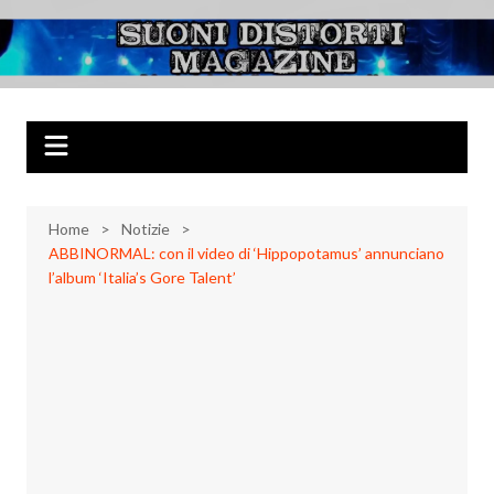
Salta
al
Suoni Distorti
Musica Rock, Metal, Punk e varie sonorità alternative
contenuto
Magazine
Home
Notizie
ABBINORMAL: con il video di ‘Hippopotamus’ annunciano
l’album ‘Italia’s Gore Talent’