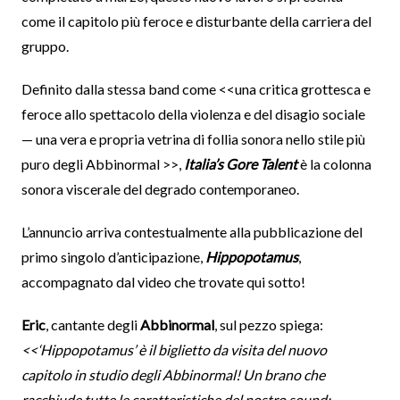
come il capitolo più feroce e disturbante della carriera del
gruppo.
Definito dalla stessa band come <<una critica grottesca e
feroce allo spettacolo della violenza e del disagio sociale
— una vera e propria vetrina di follia sonora nello stile più
puro degli Abbinormal >>,
Italia’s Gore Talent
è la colonna
sonora viscerale del degrado contemporaneo.
L’annuncio arriva contestualmente alla pubblicazione del
primo singolo d’anticipazione,
Hippopotamus
,
accompagnato dal video che trovate qui sotto!
Eric
, cantante degli
Abbinormal
, sul pezzo spiega:
<<‘Hippopotamus’ è il biglietto da visita del nuovo
capitolo in studio degli Abbinormal! Un brano che
racchiude tutte le caratteristiche del nostro sound: