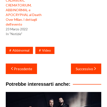
CADAVERIC
CREMATORIUM,
ABBINORMAL e
APOCRYPHAL al Death
Over Milan. I dettagli
dell’evento
23 Marzo 2022
In "Notizie"
Abbinormal
Video
Navigazione
Precedente
Successivo
articoli
Potrebbe interessarti anche: