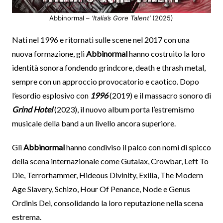
Abbinormal –
‘Italia’s Gore Talent’
(2025)
Nati nel 1996 e ritornati sulle scene nel 2017 con una
nuova formazione, gli
Abbinormal
hanno costruito la loro
identità sonora fondendo grindcore, death e thrash metal,
sempre con un approccio provocatorio e caotico. Dopo
l’esordio esplosivo con
1996
(2019) e il massacro sonoro di
Grind Hotel
(2023), il nuovo album porta l’estremismo
musicale della band a un livello ancora superiore.
Gli
Abbinormal
hanno condiviso il palco con nomi di spicco
della scena internazionale come Gutalax, Crowbar, Left To
Die, Terrorhammer, Hideous Divinity, Exilia, The Modern
Age Slavery, Schizo, Hour Of Penance, Node e Genus
Ordinis Dei, consolidando la loro reputazione nella scena
estrema.