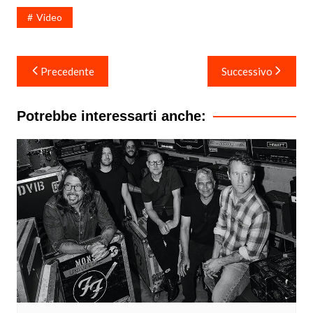
Video
Navigazione
Precedente
Successivo
articoli
Potrebbe interessarti anche: