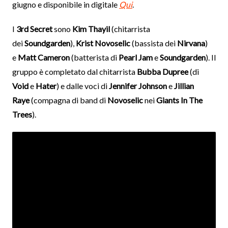
giugno e disponibile in digitale
Qui
.
I
3rd Secret
sono
Kim Thayil
(chitarrista
dei
Soundgarden
),
Krist Novoselic
(bassista dei
Nirvana
)
e
Matt Cameron
(batterista di
Pearl Jam
e
Soundgarden
). Il
gruppo è completato dal chitarrista
Bubba Dupree
(di
Void
e
Hater
) e dalle voci di
Jennifer Johnson
e
Jillian
Raye
(compagna di band di
Novoselic
nei
Giants In The
Trees
).