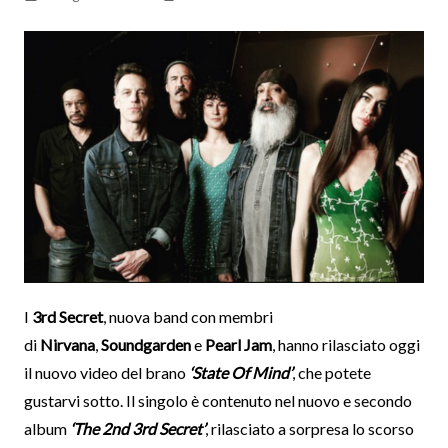
I
3rd Secret
, nuova band con membri
di
Nirvana
,
Soundgarden
e
Pearl Jam
, hanno rilasciato oggi
il nuovo video del brano
‘State Of Mind’
, che potete
gustarvi sotto. Il singolo è contenuto nel nuovo e secondo
album
‘The 2nd 3rd Secret’
, rilasciato a sorpresa lo scorso