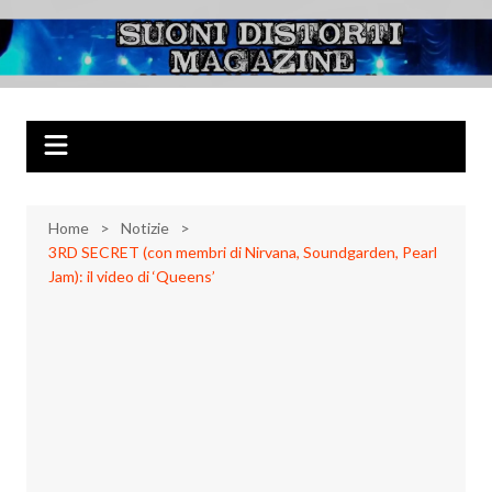
Salta
al
Suoni Distorti
Musica Rock, Metal, Punk e varie sonorità alternative
contenuto
Magazine
Home
Notizie
3RD SECRET (con membri di Nirvana, Soundgarden, Pearl
Jam): il video di ‘Queens’