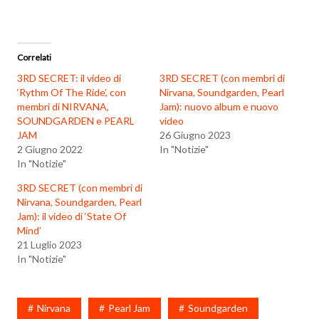
in
corso…
Correlati
3RD SECRET: il video di
3RD SECRET (con membri di
‘Rythm Of The Ride’, con
Nirvana, Soundgarden, Pearl
membri di NIRVANA,
Jam): nuovo album e nuovo
SOUNDGARDEN e PEARL
video
JAM
26 Giugno 2023
2 Giugno 2022
In "Notizie"
In "Notizie"
3RD SECRET (con membri di
Nirvana, Soundgarden, Pearl
Jam): il video di ‘State Of
Mind’
21 Luglio 2023
In "Notizie"
Nirvana
Pearl Jam
Soundgarden