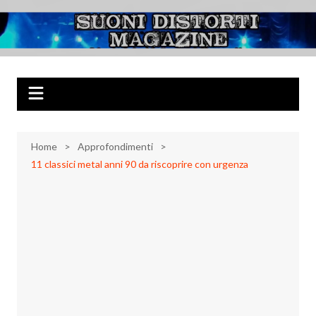
Salta
al
Suoni Distorti
Musica Rock, Metal, Punk e varie sonorità alternative
contenuto
Magazine
Home
Approfondimenti
11 classici metal anni 90 da riscoprire con urgenza