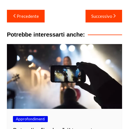
Navigazione
Precedente
Successivo
articoli
Potrebbe interessarti anche:
Approfondimenti