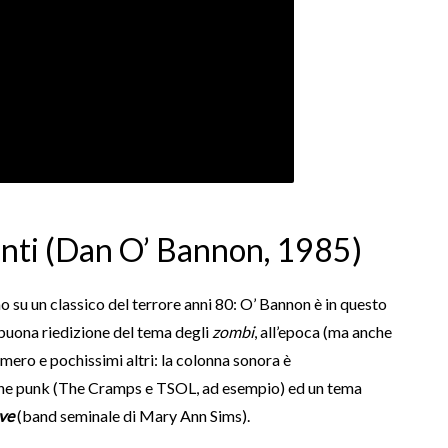
iventi (Dan O’ Bannon, 1985)
o su un classico del terrore anni 80: O’ Bannon è in questo
 buona riedizione del tema degli
zombi
, all’epoca (ma anche
ero e pochissimi altri: la colonna sonora è
nche punk (The Cramps e TSOL, ad esempio) ed un tema
ve
(band seminale di
Mary Ann Sims
).