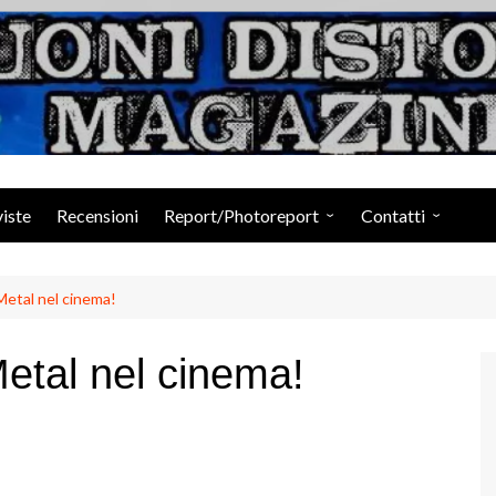
Suoni Distorti Ma
viste
Recensioni
Report/Photoreport
Contatti
Photogallery da Facebook
Staff
Metal nel cinema!
etal nel cinema!