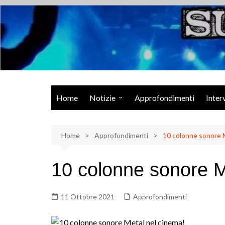
Salta
al
contenuto
Musica Rock, Metal, Punk e varie sonorità alternative
Home
Notizie
Approfondimenti
Inter
Rock Talk
Home
Eventi
Approfondimenti
10 colonne sonore 
Video
10 colonne sonore M
Libri
11 Ottobre 2021
Approfondimenti