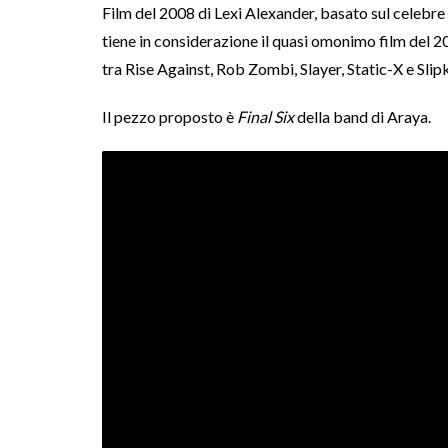
Film del 2008 di Lexi Alexander, basato sul celebr
tiene in considerazione il quasi omonimo film del 20
tra Rise Against, Rob Zombi, Slayer, Static-X e Slip
Il pezzo proposto è
Final Six
della band di Araya.