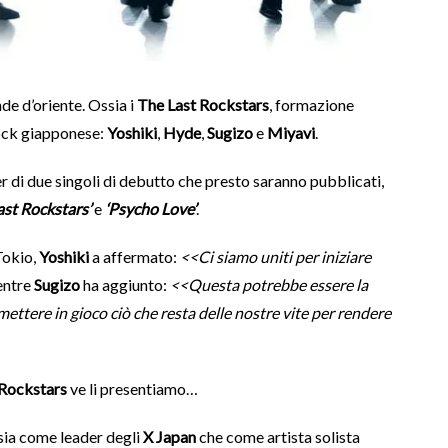
de d’oriente. Ossia i
The Last Rockstars
, formazione
ock giapponese:
Yoshiki
,
Hyde
,
Sugizo
e
Miyavi
.
er di due singoli di debutto che presto saranno pubblicati,
ast Rockstars’
e
‘Psycho Love’
.
Tokio,
Yoshiki
a affermato:
<<Ci siamo uniti per iniziare
entre
Sugizo
ha aggiunto:
<<Questa potrebbe essere la
mettere in gioco ciò che resta delle nostre vite per rendere
 Rockstars
ve li presentiamo…
 sia come leader degli
X Japan
che come artista solista