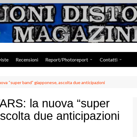
Suoni Distorti Ma
viste
Recensioni
Report/Photoreport
Contatti
Photogallery da Facebook
Staff
a “super band” giapponese, ascolta due anticipazioni
S: la nuova “super
colta due anticipazioni