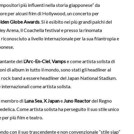
mpositori più influenti nella storia giapponese” da
re per alcuni film di Hollywood, un concerto per
lden Globe Awards
. Si è esibito nei più grandi palchi del
y Arena, il Coachella festival e presso la rinomata
 riconosciuto a livello internazionale per la sua filantropia e
ponese.
cantante dei
L’Arc-En-Ciel
,
Vamps
e come artista solista di
i di album in tutto il mondo, sono stati gli headliner al
 rock band a essere headliner del Japan National Stadium.
internazionali come artista solista.
me membro di
Luna Sea
,
X Japan
e
Juno Reactor
del Regno
delica. Come artista solista ha perseguito il suo stile unico
per più film e teatro.
ondo con il suo trascendente e non convenzionale “stile slap”