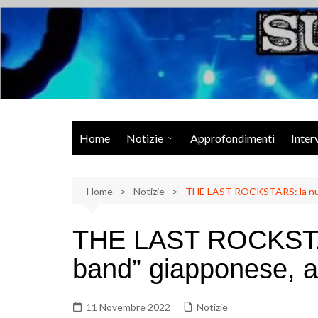
Salta
al
contenuto
Musica Rock, Metal, Punk e varie sonorità alternative
Home
Notizie
Approfondimenti
Inter
Rock Talk
Home
Eventi
Notizie
THE LAST ROCKSTARS: la nuov
Video
THE LAST ROCKSTAR
Libri
band” giapponese, as
11 Novembre 2022
Notizie