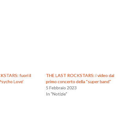
STARS: fuori il
THE LAST ROCKSTARS: i video dal
Psycho Love’
primo concerto della “super band”
5 Febbraio 2023
In "Notizie"