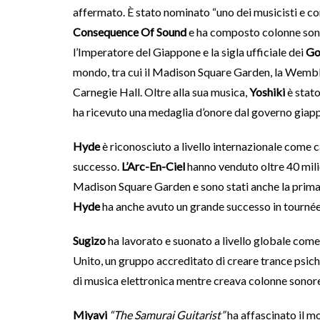
affermato. È stato nominato “uno dei musicisti e co
Consequence Of Sound
e ha composto colonne sono
l’Imperatore del Giappone e la sigla ufficiale dei
Go
mondo, tra cui il Madison Square Garden, la Wemble
Carnegie Hall. Oltre alla sua musica,
Yoshiki
è stato
ha ricevuto una medaglia d’onore dal governo giap
Hyde
è riconosciuto a livello internazionale come 
successo.
L’Arc-En-Ciel
hanno venduto oltre 40 milion
Madison Square Garden e sono stati anche la prima
Hyde
ha anche avuto un grande successo in tournée 
Sugizo
ha lavorato e suonato a livello globale co
Unito, un gruppo accreditato di creare trance psiche
di musica elettronica mentre creava colonne sonore 
Miyavi
“The Samurai Guitarist”
ha affascinato il m