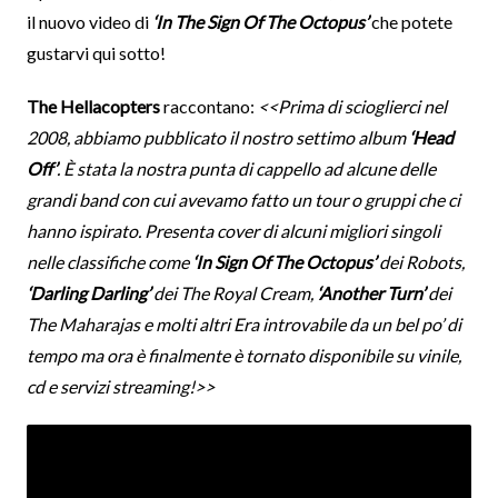
il nuovo video di
‘In The Sign Of The Octopus’
che potete
gustarvi qui sotto!
The Hellacopters
raccontano:
<<Prima di scioglierci nel
2008, abbiamo pubblicato il nostro settimo album
‘Head
Off’
. È stata la nostra punta di cappello ad alcune delle
grandi band con cui avevamo fatto un tour o gruppi che ci
hanno ispirato. Presenta cover di alcuni migliori singoli
nelle classifiche come
‘In Sign Of The Octopus’
dei Robots,
‘Darling Darling’
dei The Royal Cream,
‘Another Turn’
dei
The Maharajas e molti altri Era introvabile da un bel po’ di
tempo ma ora è finalmente è tornato disponibile su vinile,
cd e servizi streaming!>>