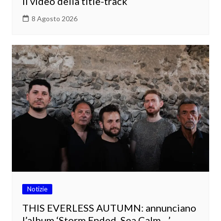
il video della title-track
8 Agosto 2026
Notizie
THIS EVERLESS AUTUMN: annunciano
l’album ‘Storm Ended, Sea Calm…’