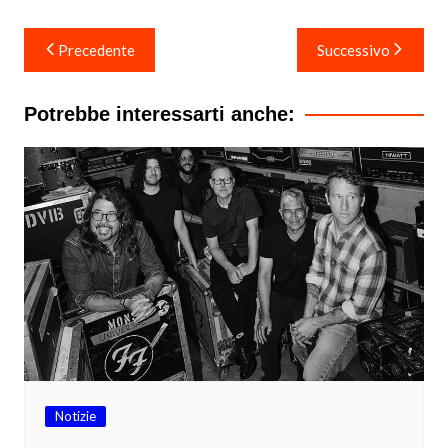
Navigazione
Precedente
Successivo
articoli
Potrebbe interessarti anche:
Notizie