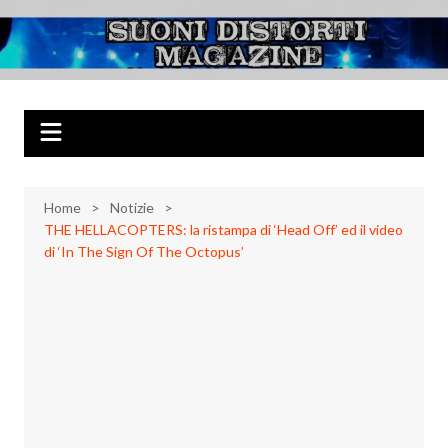
Salta
al
Suoni Distorti
Musica Rock, Metal, Punk e varie sonorità alternative
contenuto
Magazine
Home
Notizie
THE HELLACOPTERS: la ristampa di ‘Head Off’ ed il video
di ‘In The Sign Of The Octopus’