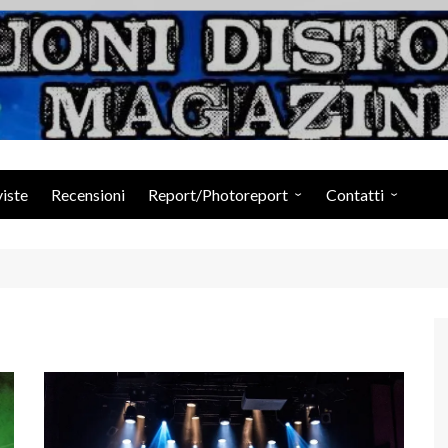
Suoni Distorti Ma
viste
Recensioni
Report/Photoreport
Contatti
Photogallery da Facebook
Staff