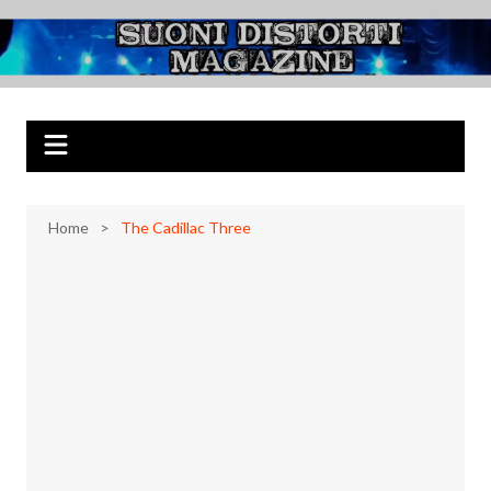
Salta
al
Suoni Distorti
Musica Rock, Metal, Punk e varie sonorità alternative
contenuto
Magazine
Home
The Cadillac Three