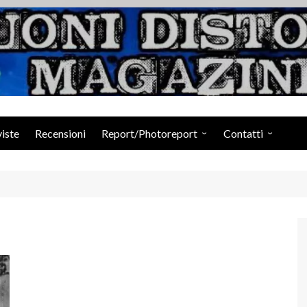
Suoni Distorti Ma
viste
Recensioni
Report/Photoreport
Contatti
Photogallery da Facebook
Staff