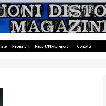
Suoni Distorti Ma
viste
Recensioni
Report/Photoreport
Contatti
Photogallery da Facebook
Staff