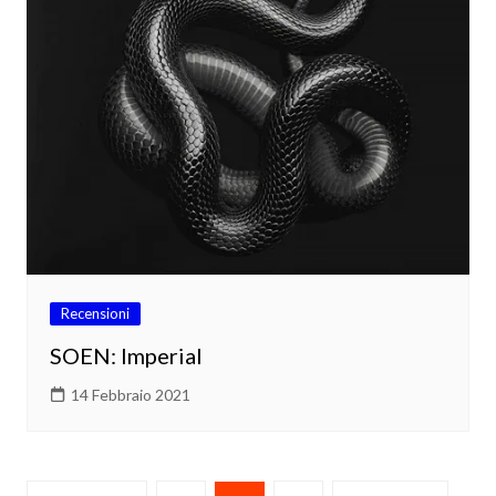
Recensioni
SOEN: Imperial
14 Febbraio 2021
Paginazione