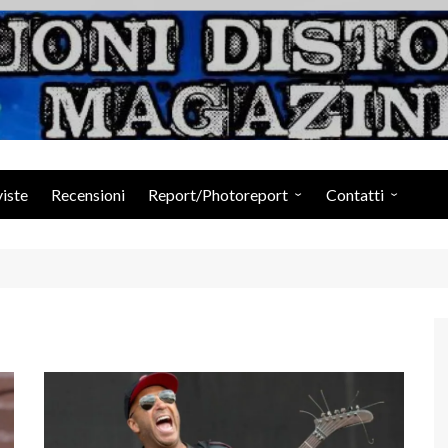
Suoni Distorti Ma
viste
Recensioni
Report/Photoreport
Contatti
Photogallery da Facebook
Staff