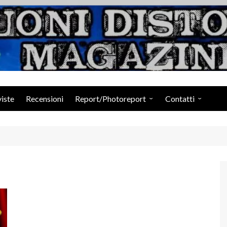
Suoni Distorti Ma
viste
Recensioni
Report/Photoreport
Contatti
Photogallery da Facebook
Staff