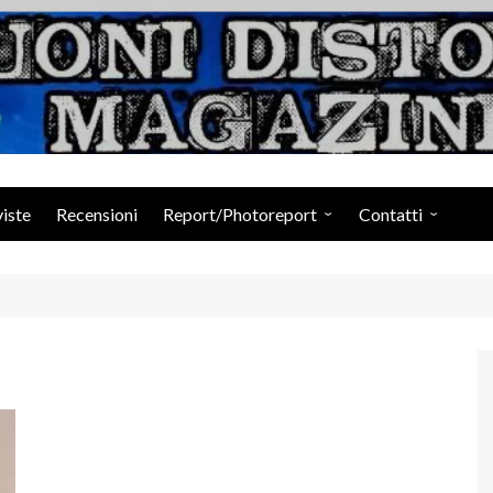
Suoni Distorti Ma
viste
Recensioni
Report/Photoreport
Contatti
Photogallery da Facebook
Staff