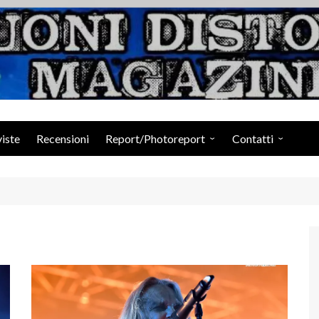
Suoni Distorti Ma
viste
Recensioni
Report/Photoreport
Contatti
Photogallery da Facebook
Staff