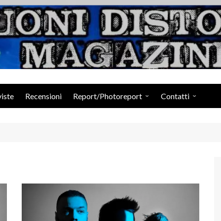
Suoni Distorti Ma
viste
Recensioni
Report/Photoreport
Contatti
Photogallery da Facebook
Staff