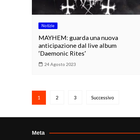
Notizie
MAYHEM: guarda una nuova
anticipazione dal live album
‘Daemonic Rites’
24 Agosto 2023
Paginazione
1
2
3
Successivo
degli
articoli
Meta