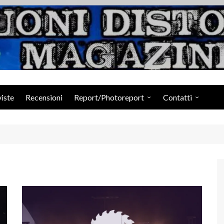
Suoni Distorti Ma
viste
Recensioni
Report/Photoreport
Contatti
Photogallery da Facebook
Staff