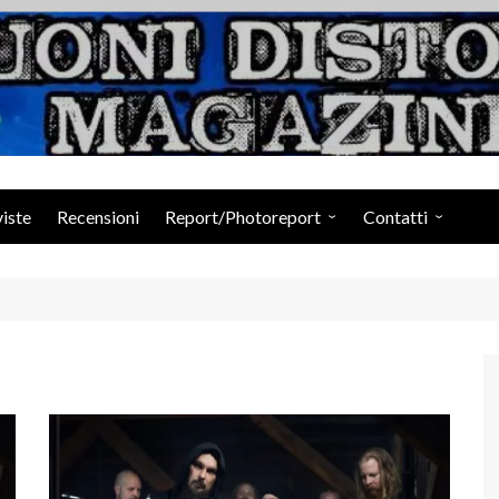
Suoni Distorti Ma
viste
Recensioni
Report/Photoreport
Contatti
Photogallery da Facebook
Staff