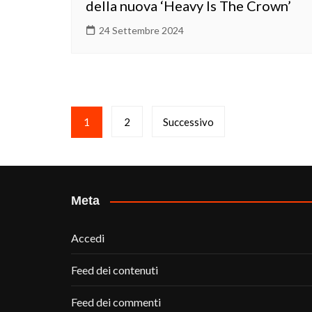
della nuova ‘Heavy Is The Crown’
24 Settembre 2024
Paginazione
1
2
Successivo
degli
articoli
Meta
Accedi
Feed dei contenuti
Feed dei commenti