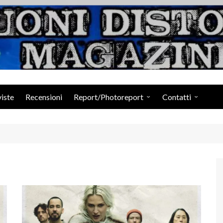
Suoni Distorti Ma
viste
Recensioni
Report/Photoreport
Contatti
Photogallery da Facebook
Staff