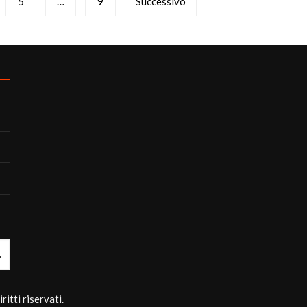
5
…
9
Successivo
itti riservati.