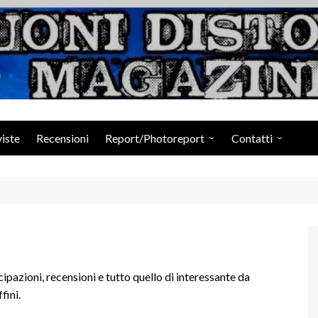
Suoni Distorti Ma
viste
Recensioni
Report/Photoreport
Contatti
Photogallery da Facebook
Staff
cipazioni, recensioni e tutto quello di interessante da
fini.