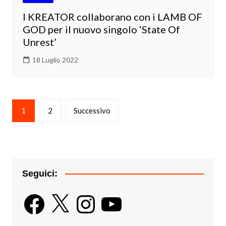
I KREATOR collaborano con i LAMB OF
GOD per il nuovo singolo ‘State Of
Unrest’
18 Luglio 2022
Paginazione
1
2
Successivo
degli
articoli
Seguici:
Facebook
X
Instagram
YouTube