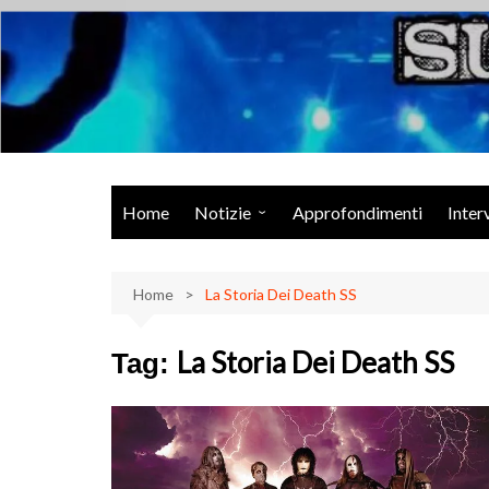
Salta
al
contenuto
Musica Rock, Metal, Punk e varie sonorità alternative
Home
Notizie
Approfondimenti
Inter
Rock Talk
Home
Eventi
La Storia Dei Death SS
Video
La Storia Dei Death SS
Tag:
Libri