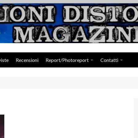
Suoni Distorti Ma
viste
Recensioni
Report/Photoreport
Contatti
Photogallery da Facebook
Staff