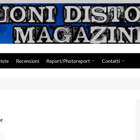
Suoni Distorti Ma
viste
Recensioni
Report/Photoreport
Contatti
Photogallery da Facebook
Staff