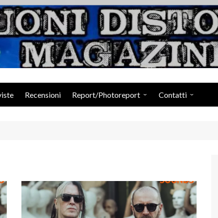
Suoni Distorti Ma
viste
Recensioni
Report/Photoreport
Contatti
Photogallery da Facebook
Staff