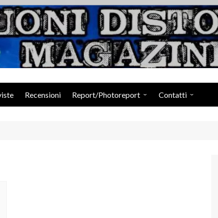
Suoni Distorti Ma
viste
Recensioni
Report/Photoreport
Contatti
Photogallery da Facebook
Staff