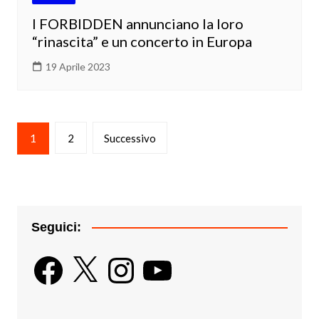
I FORBIDDEN annunciano la loro
“rinascita” e un concerto in Europa
19 Aprile 2023
Paginazione
1
2
Successivo
degli
articoli
Seguici:
Facebook
X
Instagram
YouTube