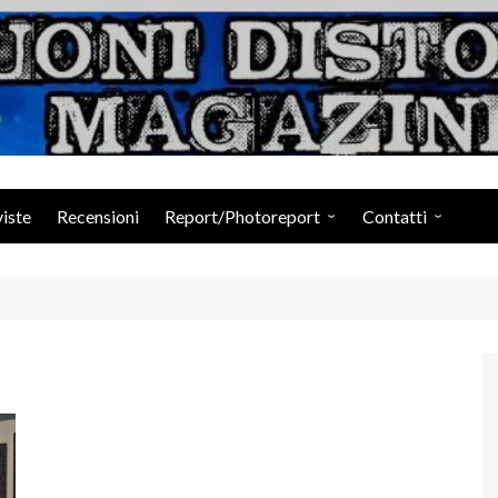
Suoni Distorti Ma
viste
Recensioni
Report/Photoreport
Contatti
Photogallery da Facebook
Staff