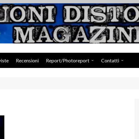
Suoni Distorti Ma
viste
Recensioni
Report/Photoreport
Contatti
Photogallery da Facebook
Staff