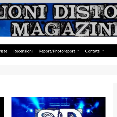
Suoni Distorti Ma
viste
Recensioni
Report/Photoreport
Contatti
Photogallery da Facebook
Staff