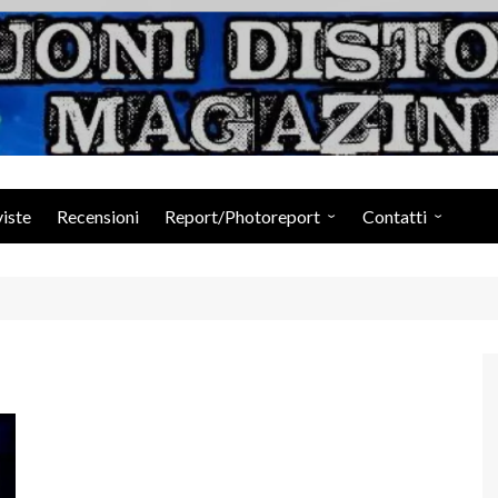
Suoni Distorti Ma
viste
Recensioni
Report/Photoreport
Contatti
Photogallery da Facebook
Staff